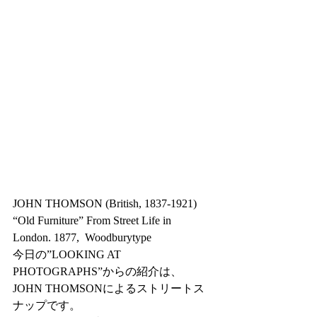
JOHN THOMSON (British, 1837-1921) 
“Old Furniture” From Street Life in 
London. 1877,  Woodburytype
今日の”LOOKING AT 
PHOTOGRAPHS”からの紹介は、
JOHN THOMSONによるストリートス
ナップです。