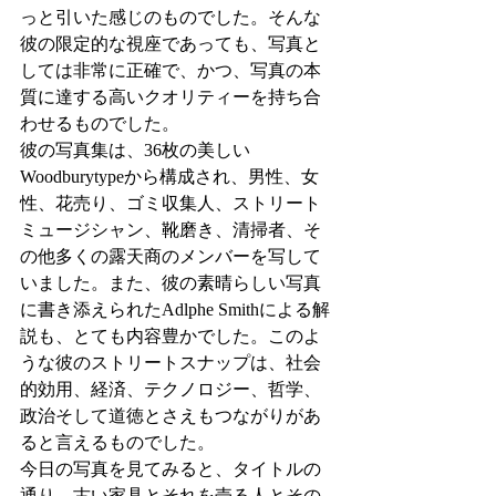
っと引いた感じのものでした。そんな
彼の限定的な視座であっても、写真と
しては非常に正確で、かつ、写真の本
質に達する高いクオリティーを持ち合
わせるものでした。
彼の写真集は、36枚の美しい
Woodburytypeから構成され、男性、女
性、花売り、ゴミ収集人、ストリート
ミュージシャン、靴磨き、清掃者、そ
の他多くの露天商のメンバーを写して
いました。また、彼の素晴らしい写真
に書き添えられたAdlphe Smithによる解
説も、とても内容豊かでした。このよ
うな彼のストリートスナップは、社会
的効用、経済、テクノロジー、哲学、
政治そして道徳とさえもつながりがあ
ると言えるものでした。
今日の写真を見てみると、タイトルの
通り、古い家具とそれを売る人とその