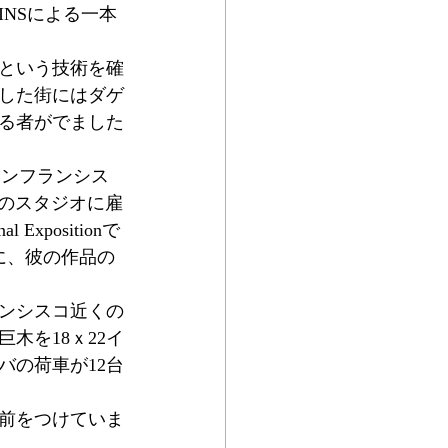
TKINSによる一本
真という技術を確
とした街にはダゲ
る者がでました
はサンフランシス
ceのスタジオに雇
Expositionで
に、彼の作品の
ンシスコ近くの
木を18ｘ22イ
バの荷車が12台
前をつけていま