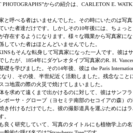
T PHOTOGRAPHS”からの紹介は、CARLETON E. WA
写真家と呼べる者はいませんでした。その時にいたのは写
ていた者達だけです。しかしその10年後には、ちょっ
が存在するようになります。様々な職業から写真家にな
係していた者はほとんどいませんでした。
 WATKINSもそんな転身して写真家になった一人です。彼
たが、1854年にダゲレオタイプ写真家のR. H. Van
ました。その14年後、彼は the Paris International 
になり、その後、半世紀近く活動しました。残念なこと
スコ地震の際の火災で焼けてしまいました。
体を求めて遠くまで出かけるのに対して、彼はサンフラ
ンポーサ・グローブ（ヨセミテ南部のセコイアの森）の巨
焼き付けるだけでした。彼の撮影道具を運ぶためにはラ
す。
も良く研究していて、写真のタイトルにも植物学上の名
な呼び名では”Strawberry Tree”です。