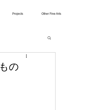
Projects
Other Fine Arts
もの