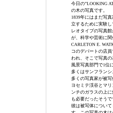
今日の”LOOKING A
の木の写真です。
1839年にはまだ
立するために実験し
レオタイプの写真館
が、科学や芸術に関
CARLETON E.
コのデパートの店員でし
われ、そこで写真の基礎を学び
風景写真部門で1位
多くはサンフランシ
多くの写真家が被写
ヨセミテ渓谷とマリ
ンチのガラスの上に
も必要だったそうで
彼は被写体について
す。この写真の木は一般的